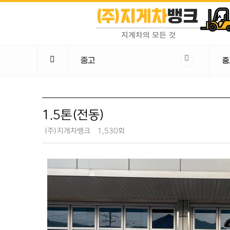
중고
중
1.5톤(전동)
(주)지게차뱅크
1,530회