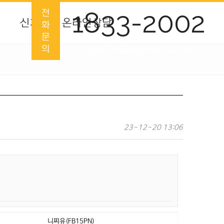
1833-2002
전
신차
온라인상담
화
문
의
forkliftbank@hanmail.net
23-12-20 13:06
니찌유(FB15PN)