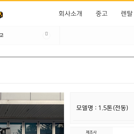
회사소개
중고
렌탈
고
모델명 : 1.5톤(전동)
제조사