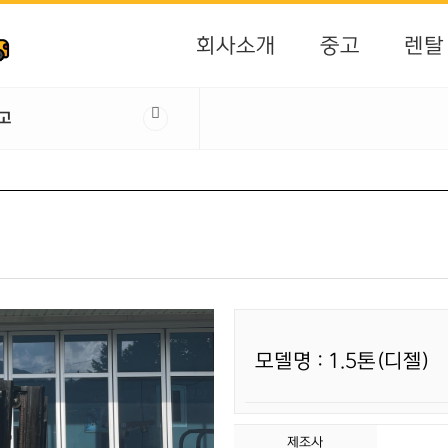
회사소개
중고
렌탈
고
모델명 : 1.5톤(디젤)
제조사