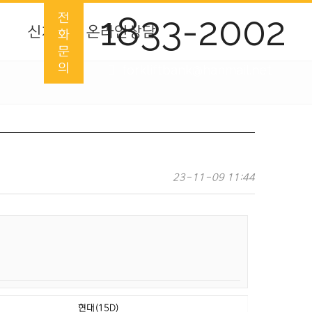
1833-2002
전
신차
온라인상담
화
문
의
forkliftbank@hanmail.net
23-11-09 11:44
현대(15D)