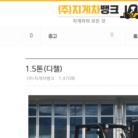
중고
중
1.5톤(디젤)
(주)지게차뱅크
1,470회